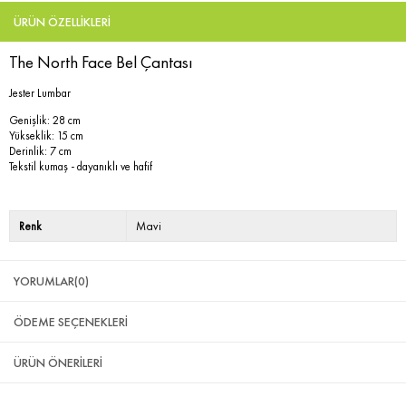
ÜRÜN ÖZELLIKLERI
The North Face Bel Çantası
Jester Lumbar
Genişlik: 28 cm
Yükseklik: 15 cm
Derinlik: 7 cm
Tekstil kumaş - dayanıklı ve hafif
Renk
Mavi
YORUMLAR
(0)
ÖDEME SEÇENEKLERI
ÜRÜN ÖNERILERI