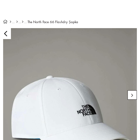
The North Face 66 Flashdry Şapka