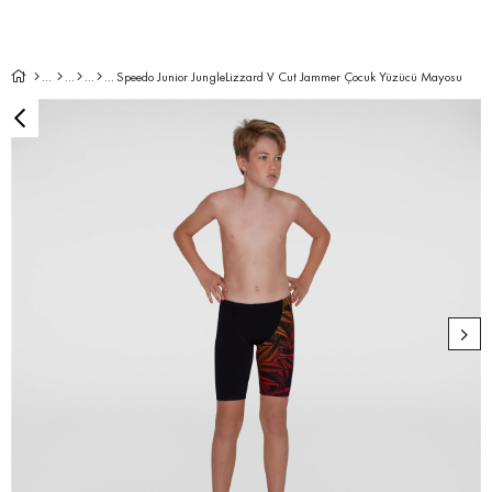
Speedo Junior JungleLizzard V Cut Jammer Çocuk Yüzücü Mayosu