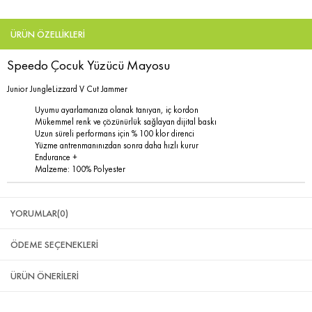
ÜRÜN ÖZELLIKLERI
Speedo Çocuk Yüzücü Mayosu
Junior JungleLizzard V Cut Jammer
Uyumu ayarlamanıza olanak tanıyan, iç kordon
Mükemmel renk ve çözünürlük sağlayan dijital baskı
Uzun süreli performans için % 100 klor direnci
Yüzme antrenmanınızdan sonra daha hızlı kurur
Endurance +
Malzeme: 100% Polyester
YORUMLAR
(0)
ÖDEME SEÇENEKLERI
ÜRÜN ÖNERILERI