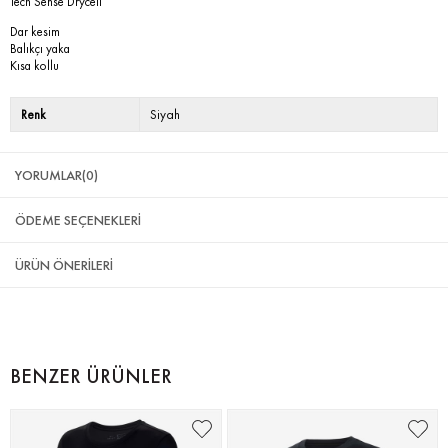
Tech Sense Drycell
Dar kesim
Balıkçı yaka
Kısa kollu
Renk
Siyah
YORUMLAR
(0)
ÖDEME SEÇENEKLERI
ÜRÜN ÖNERILERI
BENZER ÜRÜNLER