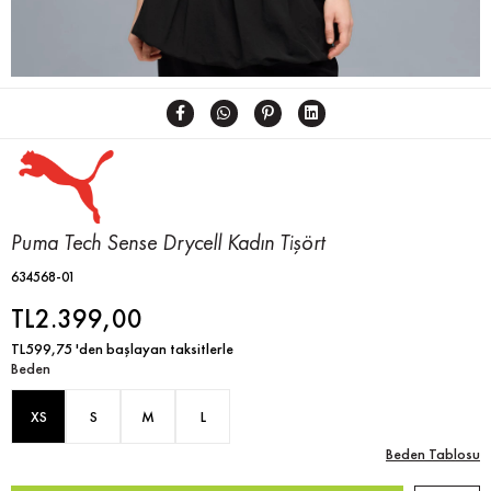
Puma Tech Sense Drycell Kadın Tişört
634568-01
TL2.399,00
TL599,75
'den başlayan taksitlerle
Beden
XS
S
M
L
Beden Tablosu