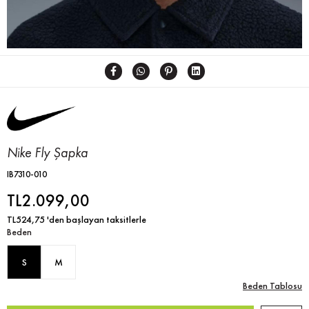
Nike Fly Şapka
IB7310-010
TL2.099,00
TL524,75
'den başlayan taksitlerle
Beden
S
M
Beden Tablosu