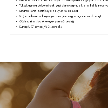
Dri-FIT teri vücuttan hızla uzaklaştırıp buharlaşmasını sağlayarak daha kur
Yüksek aşınma bölgelerindeki yastıklama çarpma etkilerini hafifletmeye ya
Dinamik kemer destekleyici bir uyum ve his sunar
Sağ ve sol anatomik ayak yapısına göre uygun biçimde tasarlanmıştır
Güçlendirilmiş topuk ve ayak parmağı desteği
Kumaş:% 97 naylon /% 3 spandeks