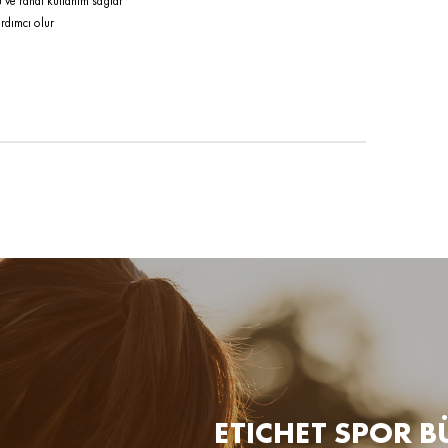
u ve rahat kullanım sağlar
rdımcı olur
ETICHET SPOR B