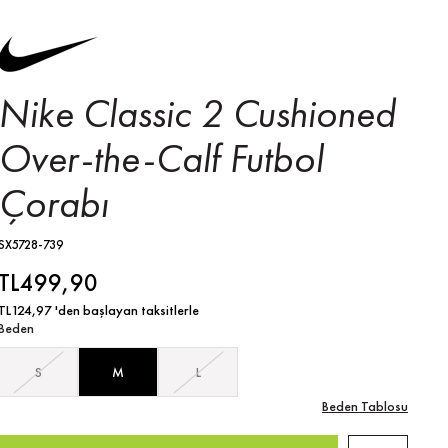
Nike Classic 2 Cushioned
Over-the-Calf Futbol
Çorabı
SX5728-739
TL499,90
TL124,97
'den başlayan taksitlerle
Beden
S
M
L
Beden Tablosu