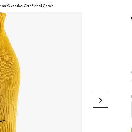
oned Over-the-Calf Futbol Çorabı