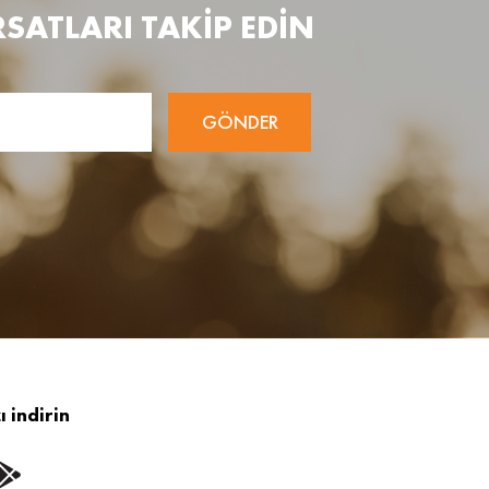
RSATLARI TAKİP EDİN
GÖNDER
 indirin