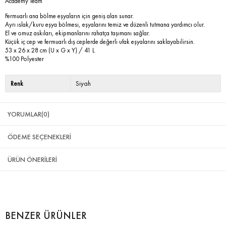
Academy Team
Fermuarlı ana bölme eşyaların için geniş alan sunar.
Ayrı ıslak/kuru eşya bölmesi, eşyalarını temiz ve düzenli tutmana yardımcı olur.
El ve omuz askıları, ekipmanlarını rahatça taşımanı sağlar.
Küçük iç cep ve fermuarlı dış ceplerde değerli ufak eşyalarını saklayabilirsin.
53 x 26 x 28 cm (U x G x Y) / 41 L
%100 Polyester
Renk
Siyah
YORUMLAR
(0)
ÖDEME SEÇENEKLERI
ÜRÜN ÖNERILERI
BENZER ÜRÜNLER