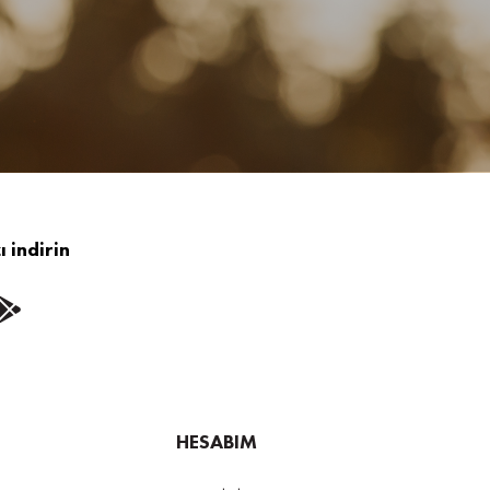
 indirin
HESABIM