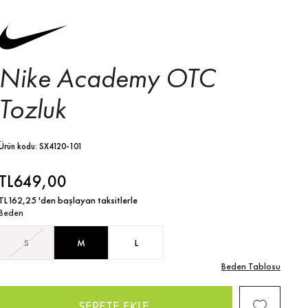
Nike Academy OTC
Tozluk
Ürün kodu: SX4120-101
TL649,00
TL162,25
'den başlayan taksitlerle
Beden
S
M
L
Beden Tablosu