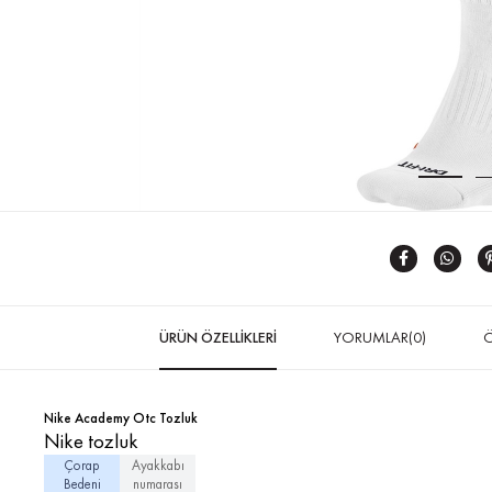
ÜRÜN ÖZELLIKLERI
YORUMLAR
(0)
Ö
Nike Academy Otc Tozluk
Nike tozluk
Çorap
Ayakkabı
Bedeni
numarası