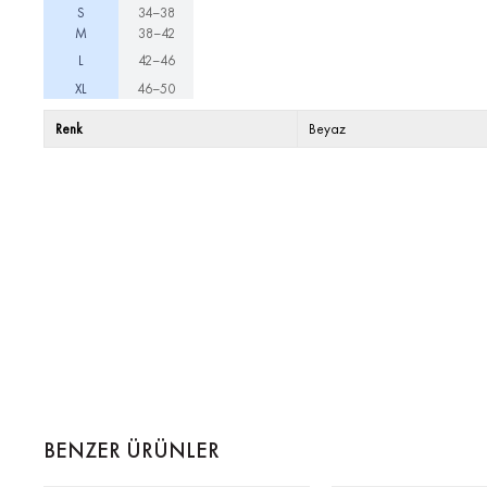
S
34–38
M
38–42
L
42–46
XL
46–50
Renk
Beyaz
BENZER ÜRÜNLER