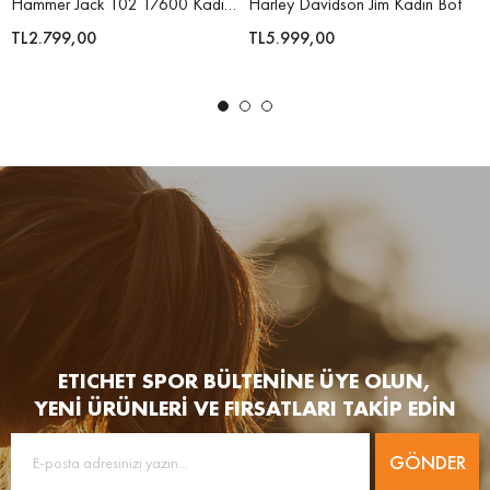
Hammer Jack 102 17600 Kadın Bot
Harley Davidson Jim Kadın Bot
TL2.799,00
TL5.999,00
ETICHET SPOR BÜLTENİNE ÜYE OLUN,
YENİ ÜRÜNLERİ VE FIRSATLARI TAKİP EDİN
GÖNDER