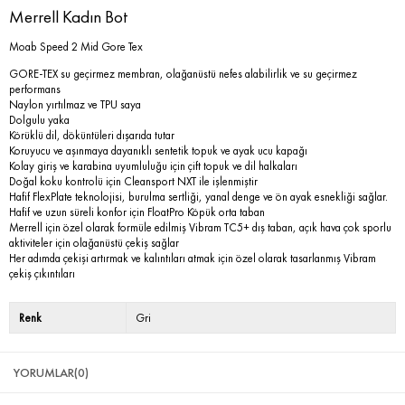
Merrell Kadın Bot
Moab Speed 2 Mid Gore Tex
GORE-TEX su geçirmez membran, olağanüstü nefes alabilirlik ve su geçirmez
performans
Naylon yırtılmaz ve TPU saya
Dolgulu yaka
Körüklü dil, döküntüleri dışarıda tutar
Koruyucu ve aşınmaya dayanıklı sentetik topuk ve ayak ucu kapağı
Kolay giriş ve karabina uyumluluğu için çift topuk ve dil halkaları
Doğal koku kontrolü için Cleansport NXT ile işlenmiştir
Hafif FlexPlate teknolojisi, burulma sertliği, yanal denge ve ön ayak esnekliği sağlar.
Hafif ve uzun süreli konfor için FloatPro Köpük orta taban
Merrell için özel olarak formüle edilmiş Vibram TC5+ dış taban, açık hava çok sporlu
aktiviteler için olağanüstü çekiş sağlar
Her adımda çekişi artırmak ve kalıntıları atmak için özel olarak tasarlanmış Vibram
çekiş çıkıntıları
Renk
Gri
YORUMLAR
(0)