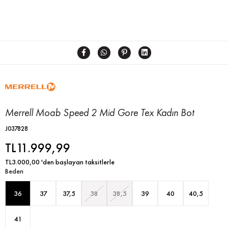
Merrell Moab Speed 2 Mid Gore Tex Kadın Bot
J037828
TL11.999,99
TL3.000,00
'den başlayan taksitlerle
Beden
36
37
37,5
38
38,5
39
40
40,5
41