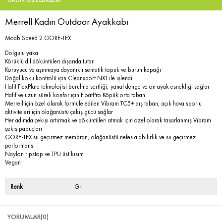
Merrell Kadın Outdoor Ayakkabı
Moab Speed 2 GORE-TEX
Dolgulu yaka
Körüklü dil döküntüleri dışarıda tutar
Koruyucu ve aşınmaya dayanıklı sentetik topuk ve burun kapağı
Doğal koku kontrolü için Cleansport NXT ile işlendi
Hafif FlexPlate teknolojisi burulma sertliği, yanal denge ve ön ayak esnekliği sağlar
Hafif ve uzun süreli konfor için FloatPro Köpük orta taban
Merrell için özel olarak formüle edilen Vibram TC5+ dış taban, açık hava sporlu
aktiviteleri için olağanüstü çekiş gücü sağlar
Her adımda çekişi artırmak ve döküntüleri atmak için özel olarak tasarlanmış Vibram
çekiş pabuçları
GORE-TEX su geçirmez membran, olağanüstü nefes alabilirlik ve su geçirmez
performans
Naylon ripstop ve TPU üst kısım
Vegan
Renk
Gri
YORUMLAR
(0)