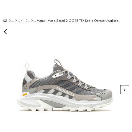
Merrell Moab Speed 2 GORE-TEX Kadın Outdoor Ayakkabı