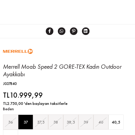
Merrell Moab Speed 2 GORE-TEX Kadın Outdoor
Ayakkabı
J037840
TL10.999,99
TL2.750,00
'den başlayan taksitlerle
Beden
36
37
37,5
38
38,5
39
40
40,5