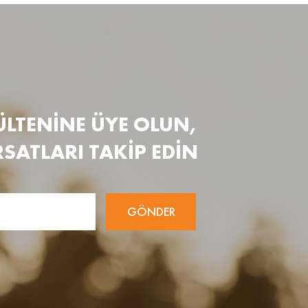
ÜLTENİNE ÜYE OLUN,
RSATLARI TAKİP EDİN
GÖNDER