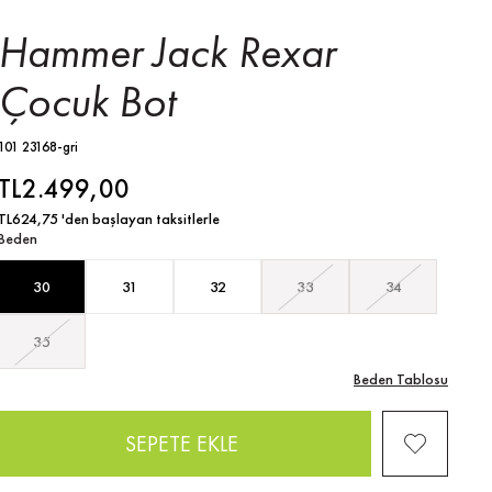
Hammer Jack Rexar
Çocuk Bot
101 23168-gri
TL2.499,00
TL624,75
'den başlayan taksitlerle
Beden
30
31
32
33
34
35
Beden Tablosu