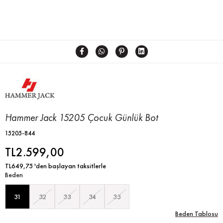
Hammer Jack 15205 Çocuk Günlük Bot
15205-844
TL2.599,00
TL649,75
'den başlayan taksitlerle
Beden
31
32
33
34
35
Beden Tablosu