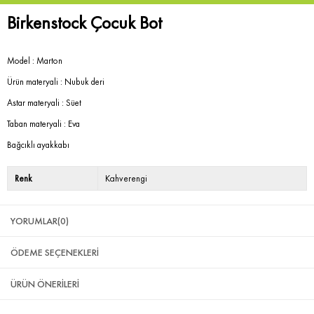
Birkenstock Çocuk Bot
Model : Marton
Ürün materyali : Nubuk deri
Astar materyali : Süet
Taban materyali : Eva
Bağcıklı ayakkabı
Renk
Kahverengi
YORUMLAR
(0)
ÖDEME SEÇENEKLERI
ÜRÜN ÖNERILERI