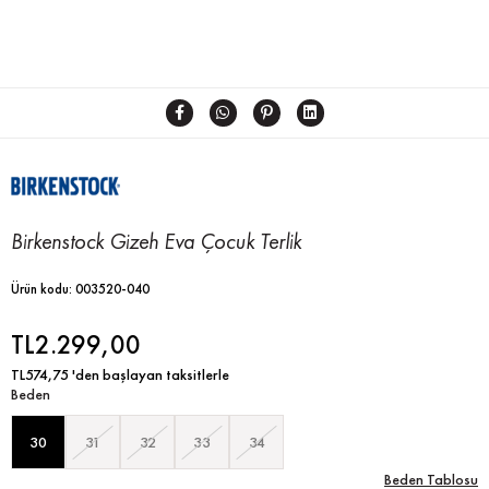
Birkenstock Gizeh Eva Çocuk Terlik
Ürün kodu: 003520-040
TL2.299,00
TL574,75
'den başlayan taksitlerle
Beden
30
31
32
33
34
Beden Tablosu