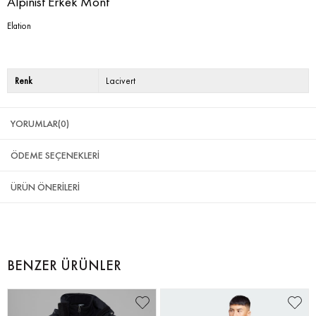
Alpinist Erkek Mont
Elation
Renk
Lacivert
YORUMLAR
(0)
ÖDEME SEÇENEKLERI
ÜRÜN ÖNERILERI
BENZER ÜRÜNLER