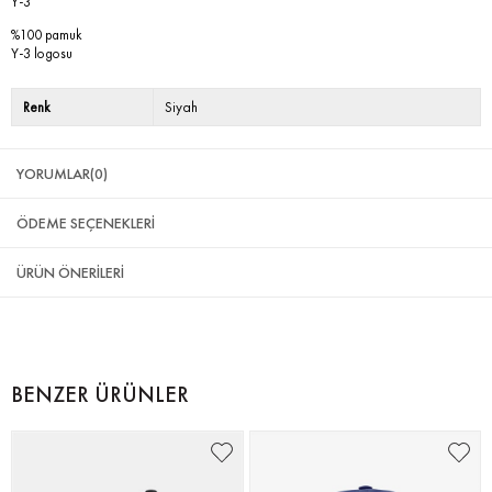
Y-3
%100 pamuk
Y-3 logosu
Renk
Siyah
YORUMLAR
(0)
ÖDEME SEÇENEKLERI
ÜRÜN ÖNERILERI
BENZER ÜRÜNLER