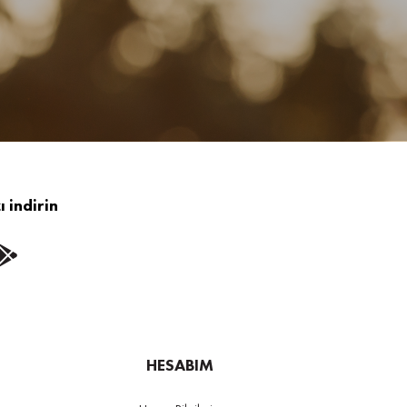
 indirin
HESABIM