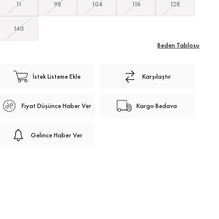
11
98
104
116
128
140
Beden Tablosu
İstek Listeme Ekle
Karşılaştır
Fiyat Düşünce Haber Ver
Kargo Bedava
Gelince Haber Ver