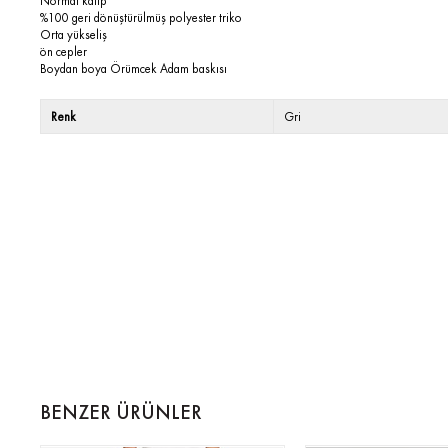
Normal kalıp
%100 geri dönüştürülmüş polyester triko
Orta yükseliş
ön cepler
Boydan boya Örümcek Adam baskısı
Renk
Gri
BENZER ÜRÜNLER