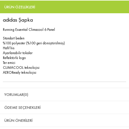
ÜRÜN ÖZELLIKLERI
adidas Şapka
Running Essential Climacool 6 Panel
Standart beden
%100 polyester (%100 geri dönüştürülmüş)
Hafif his
Ayarlanabilir tokalar
Reflektörlü logo
Ter emici
CLIMACOOL teknolojisi
AEROReady teknolojisi
YORUMLAR
(0)
ÖDEME SEÇENEKLERI
ÜRÜN ÖNERILERI