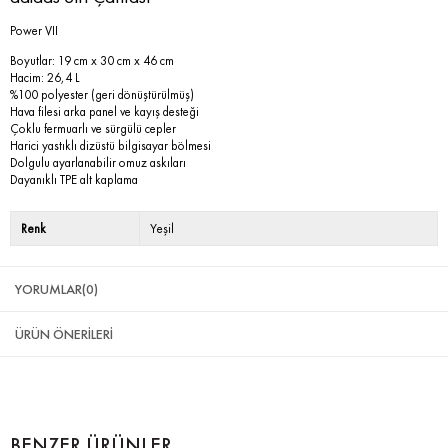
Power VII
Boyutlar: 19 cm x 30 cm x 46 cm
Hacim: 26,4 L
%100 polyester (geri dönüştürülmüş)
Hava filesi arka panel ve kayış desteği
Çoklu fermuarlı ve sürgülü cepler
Harici yastıklı dizüstü bilgisayar bölmesi
Dolgulu ayarlanabilir omuz askıları
Dayanıklı TPE alt kaplama
Renk
Yeşil
YORUMLAR
(0)
ÜRÜN ÖNERILERI
BENZER ÜRÜNLER