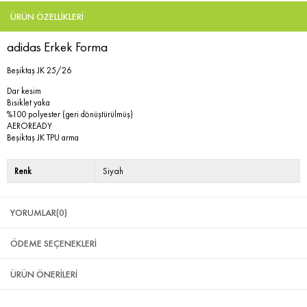
ÜRÜN ÖZELLIKLERI
adidas Erkek Forma
Beşiktaş JK 25/26
Dar kesim
Bisiklet yaka
%100 polyester (geri dönüştürülmüş)
AEROREADY
Beşiktaş JK TPU arma
Renk
Siyah
YORUMLAR
(0)
ÖDEME SEÇENEKLERI
ÜRÜN ÖNERILERI