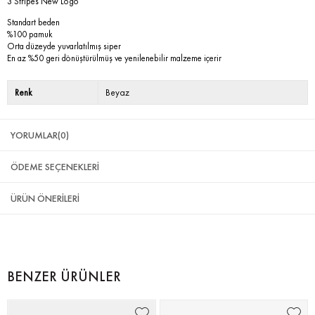
3 Stripes New Logo
Standart beden
%100 pamuk
Orta düzeyde yuvarlatılmış siper
En az %50 geri dönüştürülmüş ve yenilenebilir malzeme içerir
Renk
Beyaz
YORUMLAR
(0)
ÖDEME SEÇENEKLERI
ÜRÜN ÖNERILERI
BENZER ÜRÜNLER