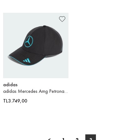
adidas
adidas Mercedes Amg Petronas Formula 1 Team Şapka
TL3.749,00
<
1
2
3