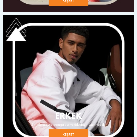
KEŞFET
ERKEK
Stilinle sezona damga vur ve dikkatleri üzerine çek.
KEŞFET