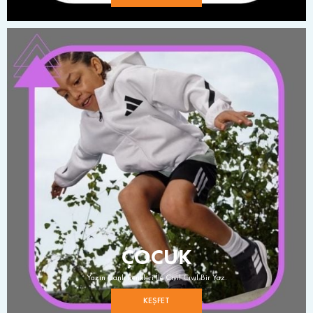
ÇOCUK
Yazın Canlı Renkleri İle Cıvıl Cıvıl Bir Yaz.
KEŞFET